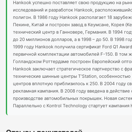
Hankook успешно поставляет свою продукцию на рынки
исследований и разработок Hankook, расположившийс
полигон. В 1986 году Hankook располагает 18 заруб
Пекине, Китай и построен завод в Кеумсане, Корея (
технический центр в Ганновере, Германия. В 1994 го
до 20 миллионов долларов, а в 1998 – до 50. В 1998 г
1999 году Hankook получила сертификат Ford Q1 Award
первичной комплектации автомобилей F-150. В том же
Голландском Роттердаме построен Европейский опто
Hankook заключает стратегическое партнерство с фра
технические шинные центры T’Station, особенностью 
центров вплотную приблизилось к 250. В 2004 году с
рекламная кампания. В 2008 году введена в действие
производстве автомобильных покрышек. Новая систем
Параллельно с Kontrol Technology стартует кампания 