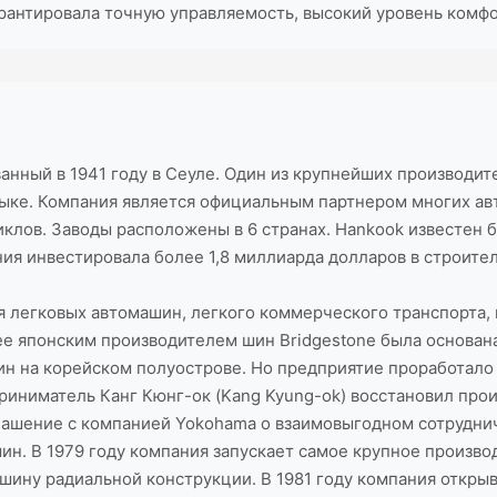
рантировала точную управляемость, высокий уровень комфо
нный в 1941 году в Сеуле. Один из крупнейших производите
зыке. Компания является официальным партнером многих авт
иклов. Заводы расположены в 6 странах. Hankook известен 
ия инвестировала более 1,8 миллиарда долларов в строител
я легковых автомашин, легкого коммерческого транспорта, 
ее японским производителем шин Bridgestone была основана
ин на корейском полуострове. Но предприятие проработало 
иниматель Канг Кюнг-ок (Kang Kyung-ok) восстановил произ
оглашение с компанией Yokohama о взаимовыгодном сотрудн
н. В 1979 году компания запускает самое крупное производ
ю шину радиальной конструкции. В 1981 году компания откр