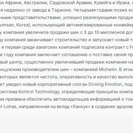
 Африки, Австралии, Саудовской Аравии, Кувейта и Ирака. 
я недалеко от завода в Тэджоне. Четырьмя годами позже 
ежными представительствами, успешно реализующими продук
Keumsan, Korea), использующий автоматизированные конвей
ду компания увеличила продажи шин с 3 до 10 миллионов до
оду компания заканчивает строительство и запускает новый те
 и первая среди азиатских компаний подписала контракт с 
 году компания заключает соглашение о поставке своей прод
вый центр, существенно увеличивший продажи компании на
нцузским производителем шин – компанией Michelin. В этом
которых является чистота, оперативность и качество выполн
вет увидел новый корпоративный слоган Driving Emotion, п
 система Kontrol Technology, определяющая принципы комп
а призвана обеспечить автовладельцев информацией о том
H-Lohas, направленная на вклад «Ханкук» в создание здоров