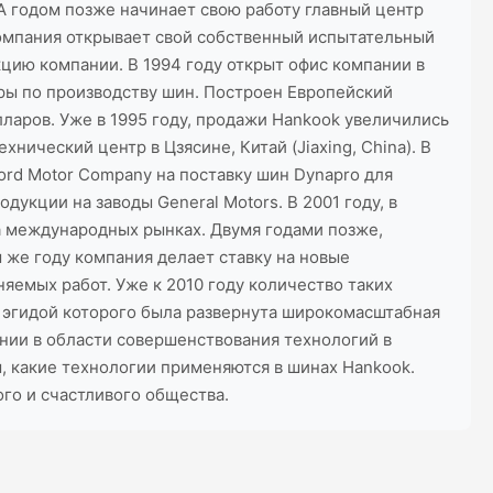
А годом позже начинает свою работу главный центр
компания открывает свой собственный испытательный
цию компании. В 1994 году открыт офис компании в
еры по производству шин. Построен Европейский
лларов. Уже в 1995 году, продажи Hankook увеличились
хнический центр в Цзясине, Китай (Jiaxing, China). В
Ford Motor Company на поставку шин Dynapro для
укции на заводы General Motors. В 2001 году, в
 международных рынках. Двумя годами позже,
 же году компания делает ставку на новые
яемых работ. Уже к 2010 году количество таких
од эгидой которого была развернута широкомасштабная
ании в области совершенствования технологий в
, какие технологии применяются в шинах Hankook.
ого и счастливого общества.