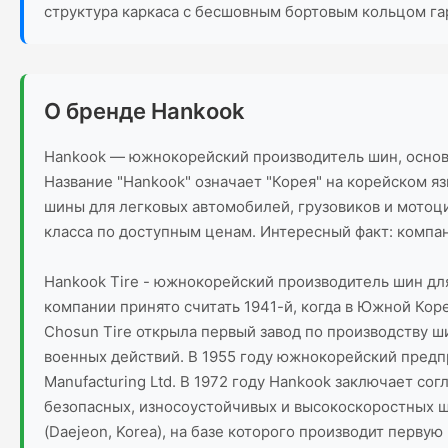
структура каркаса с бесшовным бортовым кольцом га
О бренде Hankook
Hankook — южнокорейский производитель шин, основа
Название "Hankook" означает "Корея" на корейском я
шины для легковых автомобилей, грузовиков и мотоц
класса по доступным ценам. Интересный факт: компан
Hankook Tire - южнокорейский производитель шин дл
компании принято считать 1941-й, когда в Южной Кор
Chosun Tire открыла первый завод по производству ш
военных действий. В 1955 году южнокорейский предпр
Manufacturing Ltd. В 1972 году Hankook заключает с
безопасных, износоустойчивых и высокоскоростных ши
(Daejeon, Korea), на базе которого производит перву