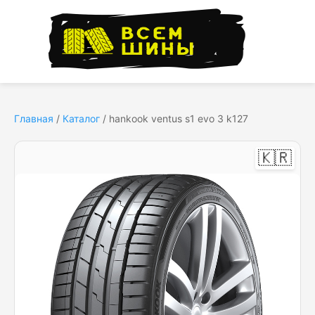
Главная
/
Каталог
/
hankook ventus s1 evo 3 k127
🇰🇷