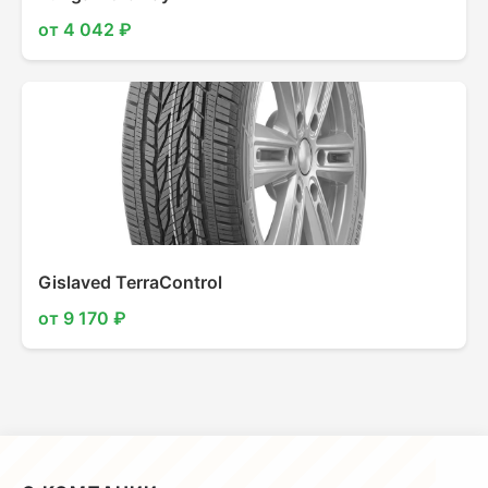
от 4 042 ₽
Gislaved TerraControl
от 9 170 ₽