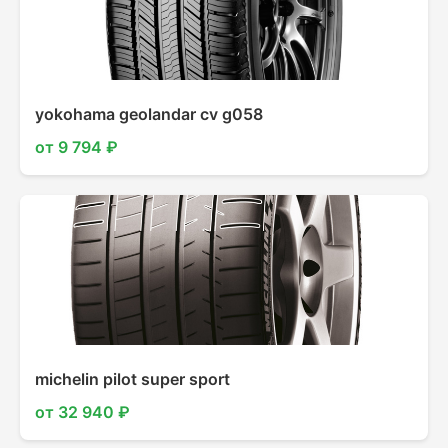
yokohama geolandar cv g058
от 9 794 ₽
michelin pilot super sport
от 32 940 ₽