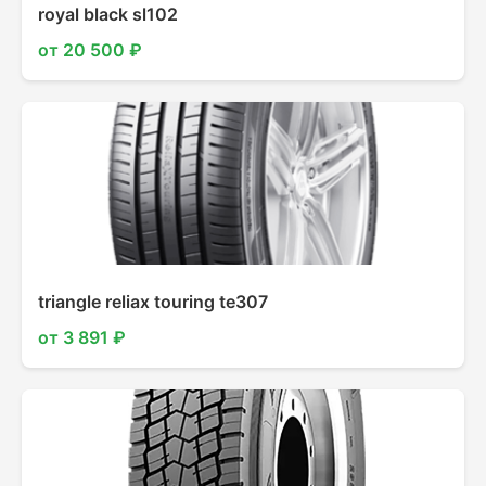
royal black sl102
от 20 500 ₽
triangle reliax touring te307
от 3 891 ₽