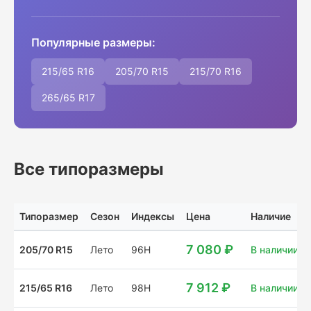
Популярные размеры:
215/65 R16
205/70 R15
215/70 R16
265/65 R17
Все типоразмеры
Типоразмер
Сезон
Индексы
Цена
Наличие
7 080 ₽
205/70 R15
Лето
96H
В наличии: 3
7 912 ₽
215/65 R16
Лето
98H
В наличии: 4