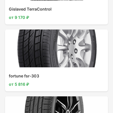
Gislaved TerraControl
от 9 170 ₽
fortune fsr-303
от 5 816 ₽