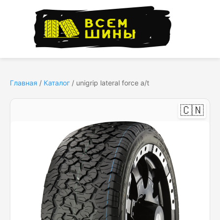
Главная
/
Каталог
/
unigrip lateral force a/t
🇨🇳