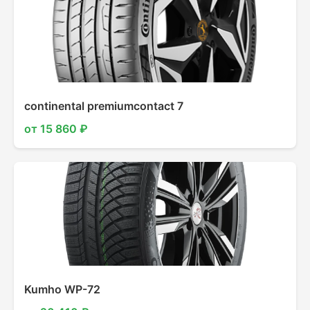
continental premiumcontact 7
от 15 860 ₽
Kumho WP-72