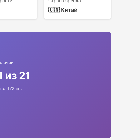
рости
Страна бренда
🇨🇳 Китай
аличии
1 из 21
го: 472 шт.