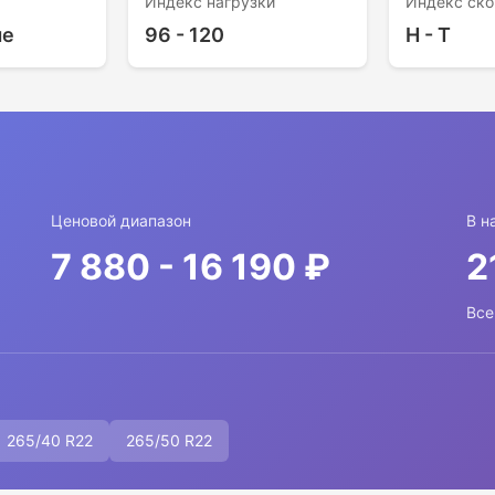
Индекс нагрузки
Индекс ско
ые
96 - 120
H - T
Ценовой диапазон
В н
7 880 - 16 190 ₽
2
Все
265/40 R22
265/50 R22