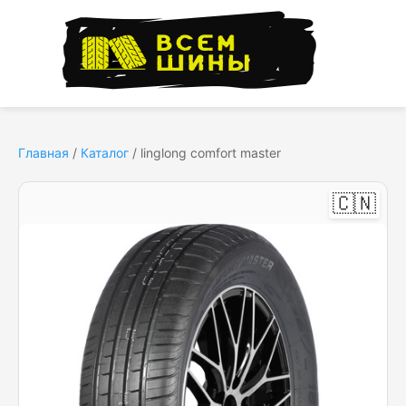
Главная
/
Каталог
/
linglong comfort master
🇨🇳