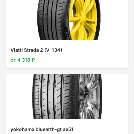
Viatti Strada 2 (V-134)
от 4 318 ₽
yokohama bluearth-gt ae51