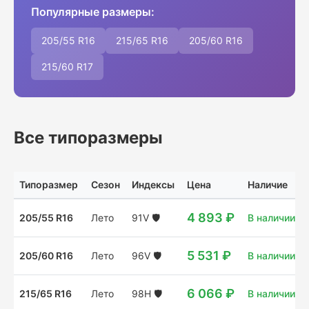
Популярные размеры:
205/55 R16
215/65 R16
205/60 R16
215/60 R17
Все типоразмеры
Типоразмер
Сезон
Индексы
Цена
Наличие
4 893 ₽
205/55 R16
Лето
91V
🛡️
В наличии: 1
5 531 ₽
205/60 R16
Лето
96V
🛡️
В наличии: 4
6 066 ₽
215/65 R16
Лето
98H
🛡️
В наличии: 1