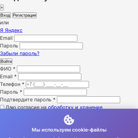
×
Вход
Регистрация
или
Я
Яндекс
Email
Пароль
Забыли пароль?
Войти
ФИО
*
Email
*
Телефон
*
Пароль
*
Подтвердите пароль
*
Даю согласие на
обработку и хранение
персональных данных
*
Я ознакомлен с «
политикой конфиденциальности
» *
Мы используем cookie-файлы
Я даю согласие на получение SMS уведомлений *