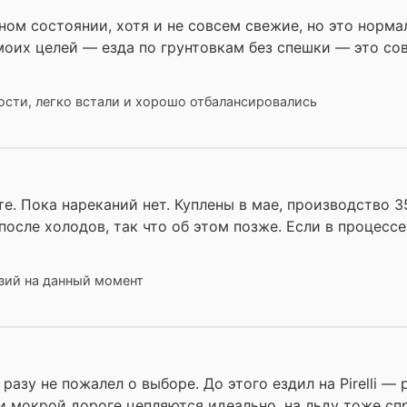
ом состоянии, хотя и не совсем свежие, но это норма
 моих целей — езда по грунтовкам без спешки — это со
ости, легко встали и хорошо отбалансировались
е. Пока нареканий нет. Куплены в мае, производство 3
осле холодов, так что об этом позже. Если в процессе
зий на данный момент
разу не пожалел о выборе. До этого ездил на Pirelli —
 и мокрой дороге цепляются идеально, на льду тоже сп