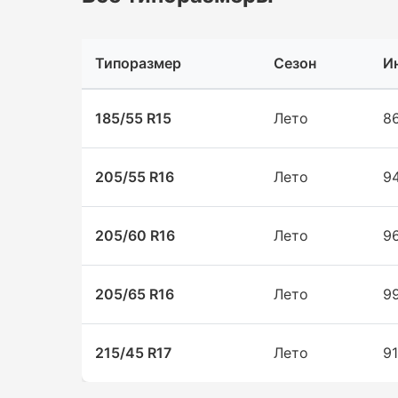
Типоразмер
Сезон
И
185/55 R15
Лето
8
205/55 R16
Лето
9
205/60 R16
Лето
9
205/65 R16
Лето
9
215/45 R17
Лето
9