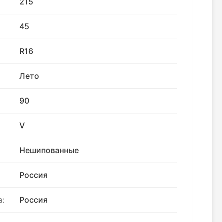
215
45
R16
Лето
90
V
Нешипованные
Россия
:
Россия