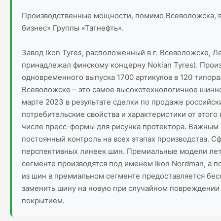
Производственные мощности, помимо Всеволожска, вклю
бизнес» Группы «Татнефть».
Завод Ikon Tyres, расположенный в г. Всеволожске, Л
принадлежал финскому концерну Nokian Tyres). Прои
одновременного выпуска 1700 артикулов в 120 типора
Всеволожске – это самое высокотехнологичное шинное
марте 2023 в результате сделки по продаже российски
потребительские свойства и характеристики от этого
числе пресс-формы для рисунка протектора. Важным
постоянный контроль на всех этапах производства. С
перспективных линеек шин. Премиальные модели летн
сегменте производятся под именем Ikon Nordman, а по
из шин в премиальном сегменте предоставляется бес
заменить шину на новую при случайном повреждении 
покрытием.