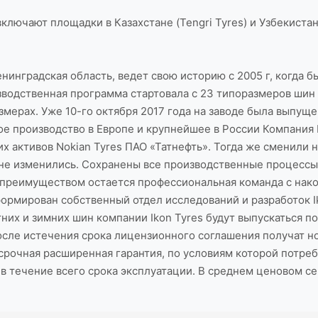
чают площадки в Казахстане (Tengri Tyres) и Узбекистане 
енинградская область, ведет свою историю с 2005 г, когда 
зводственная программа стартовала с 23 типоразмеров шин
змерах. Уже 10-го октября 2017 года на заводе была выпущ
 производство в Европе и крупнейшее в России Компания Ik
х активов Nokian Tyres ПАО «Татнефть». Тогда же сменили 
 не изменились. Сохранены все производственные процессы 
 преимуществом остается профессиональная команда с нак
формирован собственный отдел исследований и разработок I
их и зимних шин компании Ikon Tyres будут выпускаться п
сле истечения срока лицензионного соглашения получат нов
срочная расширенная гарантия, по условиям которой потре
в течение всего срока эксплуатации. В среднем ценовом с