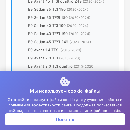
B9 Avant 45 TFSI quattro 249
(2020-2024)
B9 Sedan 35 TDI 150
(2020-2024)
B9 Sedan 35 TFSI 150
(2020-2024)
B9 Sedan 40 TDI 190
(2020-2024)
B9 Sedan 40 TFSI 190
(2020-2024)
B9 Sedan 45 TFSI 249
(2020-2024)
B9 Avant 1.4 TFSI
(2015-2020)
B9 Avant 2.0 TDI
(2015-2020)
B9 Avant 2.0 TDI quattro
(2015-2020)
B9 Avant 2.0 TFSI
(2015-2020)
B9 Avant 2.0 TFSI quattro
(2015-2020)
Мы используем cookie-файлы
B9 Sedan 1.4 TFSI
(2015-2020)
B9 Sedan 2.0 TDI
(2015-2020)
Этот сайт использует файлы cookie для улучшения работы и
повышения эффективности сайта. Продолжая пользоваться
B9 Sedan 2.0 TDI quattro
(2015-2020)
сайтом, вы соглашаетесь с использованием файлов cookie.
B9 Sedan 2.0 TFSI
(2015-2020)
Понятно
Корзина
Меню
Войти
B9 Sedan 2.0 TFSI quattro
(2015-2020)