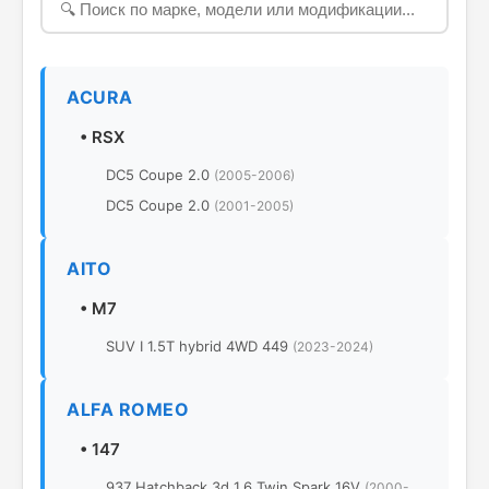
ACURA
•
RSX
DC5 Coupe 2.0
(2005-2006)
DC5 Coupe 2.0
(2001-2005)
AITO
•
M7
SUV I 1.5T hybrid 4WD 449
(2023-2024)
ALFA ROMEO
•
147
937 Hatchback 3d 1.6 Twin Spark 16V
(2000-