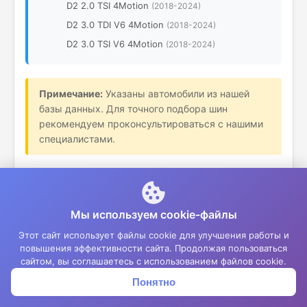
D2 2.0 TSI 4Motion
(2018-2024)
D2 3.0 TDI V6 4Motion
(2018-2024)
D2 3.0 TSI V6 4Motion
(2018-2024)
Примечание:
Указаны автомобили из нашей
базы данных. Для точного подбора шин
рекомендуем проконсультироваться с нашими
специалистами.
Мы используем cookie-файлы
Этот сайт использует файлы cookie для улучшения работы и
О КОМПАНИИ
повышения эффективности сайта. Продолжая пользоваться
сайтом, вы соглашаетесь с использованием файлов cookie.
ИП Андронов Д.О.
Понятно
Корзина
Меню
Войти
ИНН: 781311758462