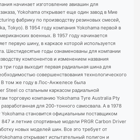
пания начинает изготовление авиашин для
заказа, Yokohama открывает еще один завод в Мие
acturing фабрику по производству резиновых смесей,
ka, Tokyo). В 1954 году компания Yokohama первой в
мериканских военных. В 1957 году начинается
ет первую шину, в каркасе которой используется
та. Шестидесятые годы ознаменованы для компании
изводству компонентов и изменением названия
з три года выходит первая радиальная шина для
 необходимостью совершенствования технологического
 В том же году в Лос-Анжелесе была
er Steel со стальным каркасом радиальной
там торговую компанию Yokohama Tyre Australia Pty
разработанная для 200-тонного самосвала. А в 1978
ду Yokohama становится официальным поставщиком
 847 и летние спортивные модели PRGR Carbon Driver
аботку новых моделей шин. Все это требует от
 Yokohama открывает испытательный полигон и