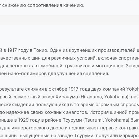
т снижению сопротивления качению.
в 1917 году в Токио. Один из крупнейших производителей ш
ачественных шин для различных условий, включая спортив
для легковых автомобилей, грузовиков и мотоциклов. Завод
ией нано-полимеров для улучшения сцепления.
зультате слияния в октябре 1917 года двух компаний Yokoha
ервый совместный завод Хиранума (Hiranuma, Yokohama), на
ческих изделий пользующихся в то время огромным спросо
здо надежнее своих кожаных аналогов. История шинной про
аньше в 1929 году в районе Тсуруми (Tsurumi, Yokohama) б
 для императорского двора и подписывает первые контракт
 все шины, выпущенные на заводе Тсуруми, получили маркиро