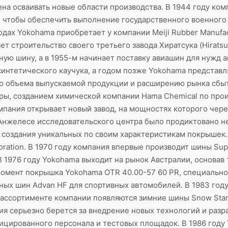
на осваивать новые области производства. В 1944 году ком
, чтобы обеспечить выполнение государственного военного 
 годах Yokohama приобретает у компании Meiji Rubber Manuf
т строительство своего третьего завода Хиратсука (Hiratsu
ю шину, а в 1955-м начинает поставку авиашин для нужд а
интетического каучука, а годом позже Yokohama представля
ию объема выпускаемой продукции и расширению рынка сбы
ры, созданием химической компании Hama Chemical по про
омпания открывает новый завод, на мощностях которого чере
с-Анжелесе исследовательского центра было продиктовано
создания уникальных по своим характеристикам покрышек.
oration. В 1970 году компания впервые производит шины Sup
 1976 году Yokohama выходит на рынок Австралии, основав 
 момент покрышка Yokohama OTR 40.00-57 60 PR, специально 
ных шин Advan HF для спортивных автомобилей. В 1983 го
 ассортименте компании появляются зимние шины Snow Star
ния серьезно берется за внедрение новых технологий и разр
цированного персонала и тестовых площадок. В 1986 году