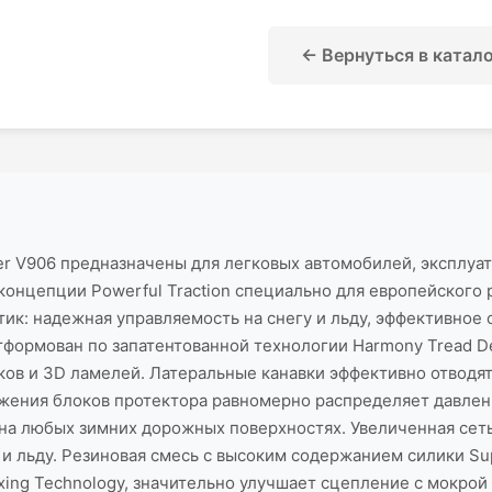
← Вернуться в катал
r V906 предназначены для легковых автомобилей, эксплуа
 концепции Powerful Traction специально для европейского
ик: надежная управляемость на снегу и льду, эффективное 
тформован по запатентованной технологии Harmony Tread D
ов и 3D ламелей. Латеральные канавки эффективно отводят
ения блоков протектора равномерно распределяет давлени
на любых зимних дорожных поверхностях. Увеличенная сет
и льду. Резиновая смесь с высоким содержанием силики Sup
ing Technology, значительно улучшает сцепление с мокрой