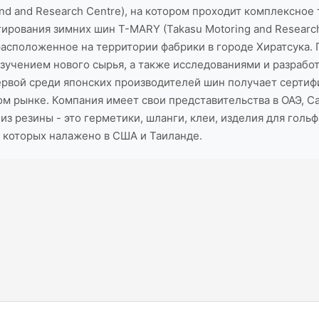
d and Research Centre), на котором проходит комплексное т
рования зимних шин T-MARY (Takasu Motoring and Researchi
, расположенное на территории фабрики в городе Хиратсук
зучением нового сырья, а также исследованиями и разрабо
ервой среди японских производителей шин получает сертифи
ом рынке. Компания имеет свои представительства в ОАЭ, С
из резины - это герметики, шланги, клеи, изделия для голь
о которых налажено в США и Таиланде.