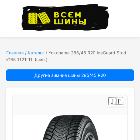
Главная
/
Каталог
/
Yokohama 285/45 R20 iceGuard Stud
iG65 112T TL (шип.)
Другие зимние шины 285/45 R20
🇯🇵