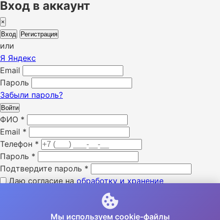
Вход в аккаунт
×
Вход
Регистрация
или
Я
Яндекс
Email
Пароль
Забыли пароль?
Войти
ФИО
*
Email
*
Телефон
*
Пароль
*
Подтвердите пароль
*
Даю согласие на
обработку и хранение
персональных данных
*
Я ознакомлен с «
политикой конфиденциальности
» *
Мы используем cookie-файлы
Я даю согласие на получение SMS уведомлений *