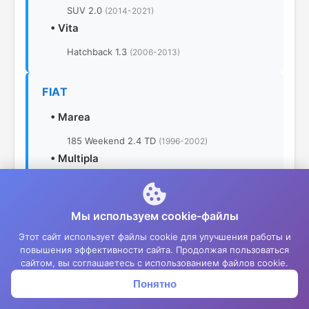
SUV 2.0
(2014-2021)
•
Vita
Hatchback 1.3
(2006-2013)
FIAT
•
Marea
185 Weekend 2.4 TD
(1996-2002)
•
Multipla
186 1.6
(2004-2010)
186 1.6 16V
(2004-2010)
Мы используем cookie-файлы
186 1.6 Bi-Fuel
(2004-2010)
Этот сайт использует файлы cookie для улучшения работы и
186 1.6 Bi-Power
(2004-2010)
повышения эффективности сайта. Продолжая пользоваться
186 1.6 LPG
(2004-2010)
сайтом, вы соглашаетесь с использованием файлов cookie.
186 1.9 JTD
(2004-2010)
Понятно
Корзина
Меню
Войти
186 1.6 Bi-Fuel
(1999-2004)