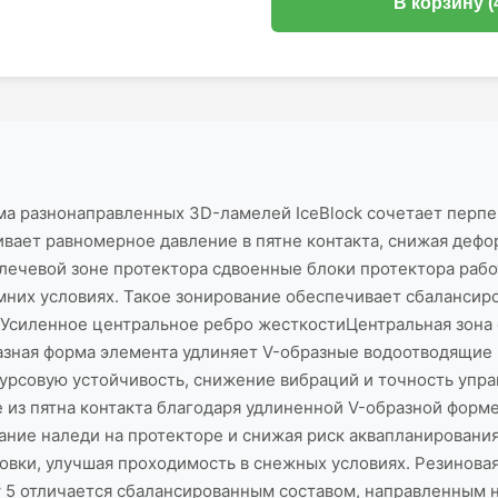
В корзину (
 разнонаправленных 3D-ламелей IceBlock сочетает перпе
чивает равномерное давление в пятне контакта, снижая де
плечевой зоне протектора сдвоенные блоки протектора раб
мних условиях. Такое зонирование обеспечивает сбалансир
. Усиленное центральное ребро жесткостиЦентральная зон
азная форма элемента удлиняет V-образные водоотводящие 
курсовую устойчивость, снижение вибраций и точность упра
из пятна контакта благодаря удлиненной V-образной форме
ание наледи на протекторе и снижая риск аквапланирования
вки, улучшая проходимость в снежных условиях. Резинова
 5 отличается сбалансированным составом, направленным 