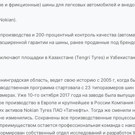
ые и фрикционные) шины для легковых автомобилей и внед
Nokian).
производства и 200-процентный контроль качества (автома
 Расширенной гарантии на шины, ранее проданные под брендо
чают площадки в Казахстане (Tengri Tyres) и Узбекистане 
енинградская область, ведет свою историю с 2005 г, когда 
зводственная программа стартовала с 23 типоразмеров шин
змерах. Уже 10-го октября 2017 года на заводе была выпущ
 производство в Европе и крупнейшее в России Компания Ik
х активов Nokian Tyres ПАО «Татнефть». Тогда же сменили 
 не изменились. Сохранены все производственные процессы 
 преимуществом остается профессиональная команда с нак
формирован собственный отдел исследований и разработок I