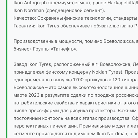
Ikon Autograph (премиум-сегмент, ранее Hakkapeliitta/
Ikon Nordman (среднеценовой сегмент).
Качество: Сохранены финские технологии, стандарты 
Гарантия: Ikon Tyres обеспечивает обязательства по
Производственные мощности, помимо Всеволожска, вклю
бизнес» Группы «Татнефть».
Завод Ikon Tyres, расположенный в г. Всеволожске, Л
принадлежал финскому концерну Nokian Tyres). Прои
одновременного выпуска 1700 артикулов в 120 типора
Всеволожске – это самое высокотехнологичное шинное
марте 2023 в результате сделки по продаже российски
потребительские свойства и характеристики от этого
числе пресс-формы для рисунка протектора. Важным
постоянный контроль на всех этапах производства. С
перспективных линеек шин. Премиальные модели летн
сегменте производятся под именем Ikon Nordman, а по