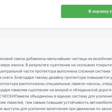
В корзину (
ой смеси добавлены мельчайшие частицы из возобновляе
 мере износа. В результате сцепление на скользких покрыт
льной части протектора выполнена сложная система тон
а снега. Благодаря такому дизайну протектора повышается 
ектора расположены специальные ламели-насосы, отводящ
годаря ламелям сцепление на мокрой и обледенелой дороге
СКИЛамели объединены в единую систему для усиления пр
щение ламелей, тем самым повышая устойчивость автомоб
ые выступы для усиления запепления при движении по зас