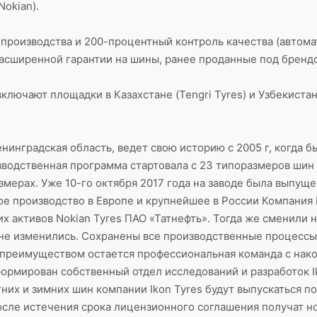
Nokian).
производства и 200-процентный контроль качества (автома
 Расширенной гарантии на шины, ранее проданные под брендо
чают площадки в Казахстане (Tengri Tyres) и Узбекистане 
енинградская область, ведет свою историю с 2005 г, когда 
зводственная программа стартовала с 23 типоразмеров шин
змерах. Уже 10-го октября 2017 года на заводе была выпущ
 производство в Европе и крупнейшее в России Компания Ik
х активов Nokian Tyres ПАО «Татнефть». Тогда же сменили 
 не изменились. Сохранены все производственные процессы 
 преимуществом остается профессиональная команда с нак
формирован собственный отдел исследований и разработок I
их и зимних шин компании Ikon Tyres будут выпускаться п
сле истечения срока лицензионного соглашения получат нов