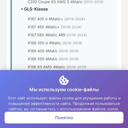
C292 Coupe 63 AMG S 4Matic
(2015-2019)
•
GLS-Klasse
X167 400 d 4Matic+
(2019-2024)
X167 450 4Matic+
(2019-2024)
X167 580 4Matic 489
(2019-2024)
X166 350 d 4Matic
(2016-2019)
X166 400 4Matic
(2016-2019)
X166 500 4Matic
(2016-2019)
X166 63 AMG 4Matic
(2016-2019)
•
Maybach EQS
X296 SUV 680 4Matic 658
(2023-2024)
Мы используем cookie-файлы
Этот сайт использует файлы cookie для улучшения работы и
повышения эффективности сайта. Продолжая пользоваться
Примечание:
Указаны автомобили из нашей
сайтом, вы соглашаетесь с использованием файлов cookie.
базы данных. Для точного подбора шин
рекомендуем проконсультироваться с нашими
Понятно
Корзина
Меню
Войти
специалистами.