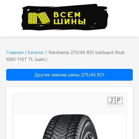
Главная
/
Каталог
/
Yokohama 275/45 R21 iceGuard Stud
iG65 110T TL (шип.)
Другие зимние шины 275/45 R21
🇯🇵