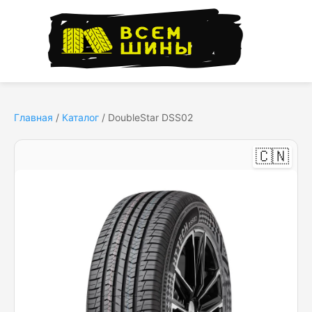
Главная
/
Каталог
/
DoubleStar DSS02
🇨🇳