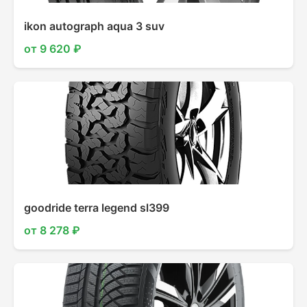
ikon autograph aqua 3 suv
от 9 620 ₽
goodride terra legend sl399
от 8 278 ₽