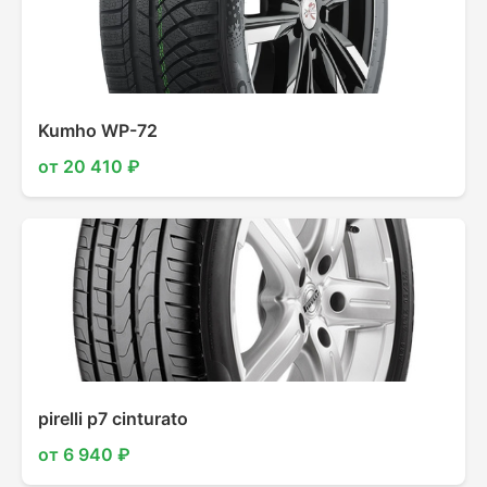
Kumho WP-72
от 20 410 ₽
pirelli p7 cinturato
от 6 940 ₽