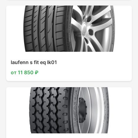
laufenn s fit eq lk01
от 11 850 ₽