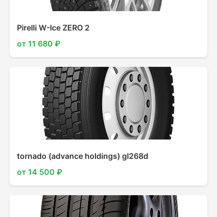
Pirelli W-Ice ZERO 2
от 11 680 ₽
tornado (advance holdings) gl268d
от 14 500 ₽