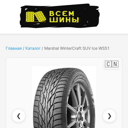
Главная
/
Каталог
/
Marshal WinterCraft SUV Ice WS51
🇨🇳
❮
❯