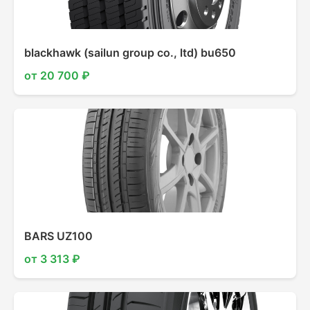
blackhawk (sailun group co., ltd) bu650
от 20 700 ₽
BARS UZ100
от 3 313 ₽