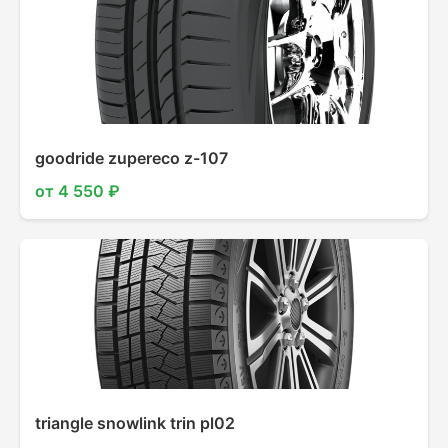
goodride zupereco z-107
от 4 550 ₽
triangle snowlink trin pl02