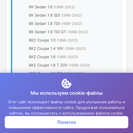
6K Sedan 1.6
(1999-2002)
6K Sedan 1.9 SDI
(1999-2002)
6K Sedan 1.9 TDI
(1999-2002)
6K Sedan 1.9 TDI GT
(1999-2002)
6K2 Coupe 1.0
(1999-2002)
6K2 Coupe 1.4 16V
(1999-2002)
6K2 Coupe 1.6
(1999-2002)
6K2 Coupe 1.8 T 20V
(1999-2002)
6K2 Coupe 1.9 SDI
(1999-2002)
6K2 Coupe 1.9 TDI GT
(1999-2002)
6K5 Wagon 1.4
(1999-2002)
Мы используем cookie-файлы
6K5 Wagon 1.6
(1999-2002)
Этот сайт использует файлы cookie для улучшения работы и
6K5 Wagon 1.9 SDI
(1999-2002)
повышения эффективности сайта. Продолжая пользоваться
сайтом, вы соглашаетесь с использованием файлов cookie.
6K5 Wagon 1.9 TDI
(1999-2002)
Понятно
Корзина
Меню
Войти
6K5 Wagon 1.9 TDI GT
(1999-2002)
•
Ibiza