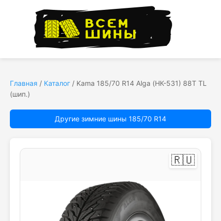
Главная
/
Каталог
/
Kama 185/70 R14 Alga (НК-531) 88T TL
(шип.)
Другие зимние шины 185/70 R14
🇷🇺