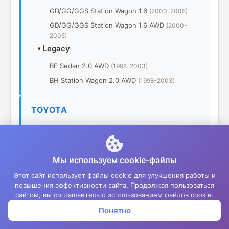
GD/GG/GGS Station Wagon 1.6
(2000-2005)
GD/GG/GGS Station Wagon 1.6 AWD
(2000-
2005)
•
Legacy
BE Sedan 2.0 AWD
(1998-2003)
BH Station Wagon 2.0 AWD
(1998-2003)
TOYOTA
•
Allex/Corolla Runx
E120 Hatchback 5d 1.5
(2001-2006)
Мы используем cookie-файлы
E120 Hatchback 5d 1.8
(2001-2006)
•
Allion/Premio
Этот сайт использует файлы cookie для улучшения работы и
повышения эффективности сайта. Продолжая пользоваться
T260 Sedan 1.5
(2007-2016)
сайтом, вы соглашаетесь с использованием файлов cookie.
T260 Sedan 1.8
(2007-2016)
Понятно
Корзина
Меню
Войти
T260 Sedan 1.8 4x4
(2007-2016)