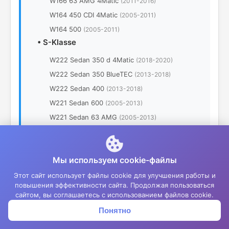
W166 63 AMG 4Matic
(2011-2016)
W164 450 CDI 4Matic
(2005-2011)
W164 500
(2005-2011)
•
S-Klasse
W222 Sedan 350 d 4Matic
(2018-2020)
W222 Sedan 350 BlueTEC
(2013-2018)
W222 Sedan 400
(2013-2018)
W221 Sedan 600
(2005-2013)
W221 Sedan 63 AMG
(2005-2013)
W221 Sedan 65 AMG
(2005-2013)
W220 Sedan 350
(1998-2005)
Мы используем cookie-файлы
W220 Sedan 350 4Matic
(1998-2005)
W220 Sedan 400 CDI
(1998-2005)
Этот сайт использует файлы cookie для улучшения работы и
повышения эффективности сайта. Продолжая пользоваться
W220 Sedan 400 CDI Security
(1998-2005)
сайтом, вы соглашаетесь с использованием файлов cookie.
W220 Sedan 430 4Matic
(1998-2005)
Понятно
Корзина
Меню
Войти
W220 Sedan 430 Security
(1998-2005)