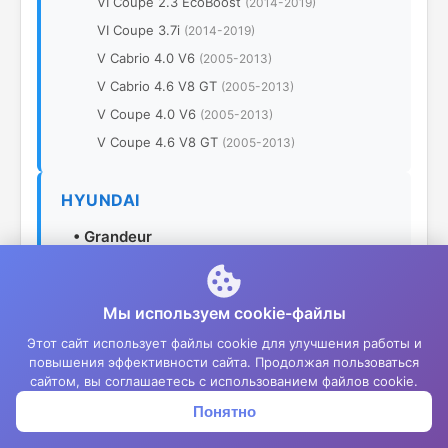
VI Coupe 2.3 EcoBoost
(2014-2019)
VI Coupe 3.7i
(2014-2019)
V Cabrio 4.0 V6
(2005-2013)
V Cabrio 4.6 V8 GT
(2005-2013)
V Coupe 4.0 V6
(2005-2013)
V Coupe 4.6 V8 GT
(2005-2013)
HYUNDAI
•
Grandeur
TG 2.7 V6
(2010-2012)
TG 3.3 V6
(2010-2012)
Мы используем cookie-файлы
TG 2.2 CRDi
(2005-2010)
Этот сайт использует файлы cookie для улучшения работы и
TG 2.7 V6
(2005-2010)
повышения эффективности сайта. Продолжая пользоваться
сайтом, вы соглашаетесь с использованием файлов cookie.
TG 3.3 V6
(2005-2010)
Понятно
Корзина
Меню
Войти
JAGUAR