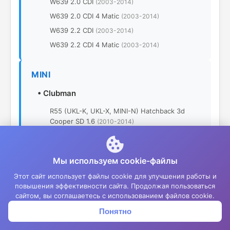
W639 2.0 CDI
(2003-2014)
W639 2.0 CDI 4 Matic
(2003-2014)
W639 2.2 CDI
(2003-2014)
W639 2.2 CDI 4 Matic
(2003-2014)
MINI
•
Clubman
R55 (UKL-K, UKL-X, MINI-N) Hatchback 3d
Cooper SD 1.6
(2010-2014)
MITSUBISHI
Мы используем cookie-файлы
•
Colt
Этот сайт использует файлы cookie для улучшения работы и
повышения эффективности сайта. Продолжая пользоваться
Z30 Hatchback 3d 1.1 MPI
(2008-2013)
сайтом, вы соглашаетесь с использованием файлов cookie.
Z30 Hatchback 3d 1.3 MPI
(2008-2013)
Понятно
Корзина
Меню
Войти
Z30 Hatchback 3d 1.1 MPI
(2005-2008)