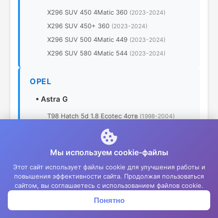
X296 SUV 450 4Matic 360
(2023-2024)
X296 SUV 450+ 360
(2023-2024)
X296 SUV 500 4Matic 449
(2023-2024)
X296 SUV 580 4Matic 544
(2023-2024)
OPEL
•
Astra G
T98 Hatch 5d 1.8 Ecotec 4отв
(1998-2004)
T98 Hatch 5d 1.8 Ecotec 5отв
(1998-2004)
T98 Hatch 5d 2.0 5отв
(1998-2004)
Мы используем cookie-файлы
Этот сайт использует файлы cookie для улучшения работы и
TOYOTA
повышения эффективности сайта. Продолжая пользоваться
сайтом, вы соглашаетесь с использованием файлов cookie.
•
Land Cruiser Prado
Понятно
Корзина
Меню
Войти
J150 SUV 5d 2.7 VVT-i
(2013-2023)