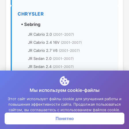
CHRYSLER
•
Sebring
JR Cabrio 2.0
(2001-2007)
JR Cabrio 2.4 16V
(2001-2007)
JR Cabrio 2.7 V6
(2001-2007)
JR Sedan 2.0
(2001-2007)
JR Sedan 2.4
(2001-2007)
JR Sedan 2.7 V6
(2001-2007)
•
Town &amp; Country
Мы используем cookie-файлы
Minivan 3.6 V6
(2011-2016)
Этот сайт использует файлы cookie для улучшения работы и
Minivan 3.3L
(2007-2010)
повышения эффективности сайта. Продолжая пользоваться
Minivan 3.3 V6 AWD
(2000-2007)
сайтом, вы соглашаетесь с использованием файлов cookie.
Minivan 3.5
(2000-2007)
Понятно
Корзина
Меню
Войти
Minivan 3.8 V6
(2000-2007)