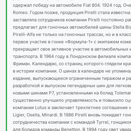
одержал победу на автомобиле Fiat 804. 1924 год. О
Romeo. Годом позже, продукция Pirelli стала извест
заставляла сотрудников компании Pirelli постоянно р
предлагает для гоночных автомобилей шины Stella Bi
Pirelli-Alfa не только на гоночных трассах, но и в к
первое участие в гонке «Формула-1» с экипажем коман
прекращает свое активное участие в автомобильных 
транспорта. В 1964 году в Лондонском филиале компа
Фриман. Календарю, со страниц которого глядели кр
в истории компании. О шинах в календаре не упомина
издание, выпускающееся ограниченным тиражом и рас
разработкой и выпуском легендарных шин для легковы
новыми шинами P7, установленными на болид Toleman
существенно улучшило управляемость и повысило сце
компании Lotus и заключает трехлетнее соглашение н
Ligier, Osella, Minardi. В 1986 Pirelli вновь покида
сотрудничества компании с командой Tyrrel, гонщиком
для болидов команды Benetton. В 1994 году свет увид