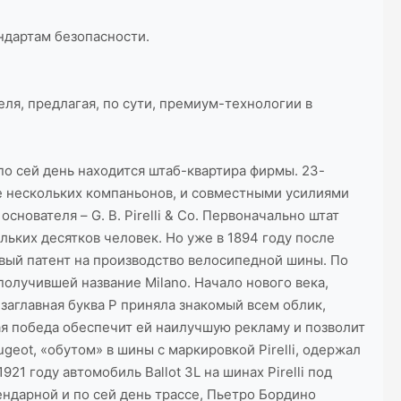
ндартам безопасности.
ля, предлагая, по сути, премиум-технологии в
по сей день находится штаб-квартира фирмы. 23-
ебе нескольких компаньонов, и совместными усилиями
ователя – G. B. Pirelli & Co. Первоначально штат
ьких десятков человек. Но уже в 1894 году после
рвый патент на производство велосипедной шины. По
олучившей название Milano. Начало нового века,
 заглавная буква P приняла знакомый всем облик,
бая победа обеспечит ей наилучшую рекламу и позволит
eot, «обутом» в шины с маркировкой Pirelli, одержал
1 году автомобиль Ballot 3L на шинах Pirelli под
ндарной и по сей день трассе, Пьетро Бордино