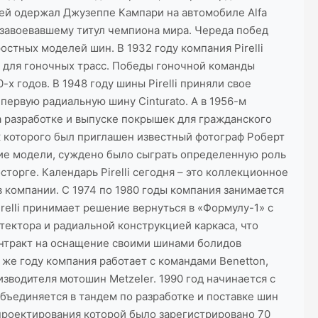
гией одержал Джузеппе Кампари на автомобиле Alfa
, завоевавшему титул чемпиона мира. Череда побед
остных моделей шин. В 1932 году компания Pirelli
м для гоночных трасс. Победы гоночной команды
-х годов. В 1948 году шины Pirelli приняли свое
 первую радиальную шину Cinturato. А в 1956-м
а разработке и выпуске покрышек для гражданского
ок которого был приглашен известный фотограф Роберт
шие модели, суждено было сыграть определенную роль
орге. Календарь Pirelli сегодня – это коллекционное
компании. С 1974 по 1980 годы компания занимается
relli принимает решение вернуться в «Формулу-1» с
ектора и радиальной конструкцией каркаса, что
онтракт на оснащение своими шинами болидов
 же году компания работает с командами Benetton,
оизводителя мотошин Metzeler. 1990 год начинается с
 объединяется в тандем по разработке и поставке шин
е проектирования которой было зарегистрировано 70