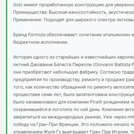
(Ice) имеют проработанную конструкцию для уверенно
Преимущества: Высокая износостойкость, акустическ
Применение: Подходят для широкого спектра легковы
Бренд Formula обеспечивает сочетание итальянских 
бюджетном исполнении.
История одного из старейших и известнейших европей
летний Джованни Батиста Пирелли (Giovanni Battista 
они приобретают небольшую фабрику. Согласно традиц
предприятия по производству, ремонту и продаже раз
того, как количество обращений по ремонту велосипе
прошествии семи лет, была запатентована конструкци
было ознаменовано для компании Pirelli рождением ле
сохранившийся в логотипе по сей день. Компания акт
закрепиться на международных рынках. Уже через пят
победу на Гран-При Франции. Это положило начало лег
управлением Жуля Гу выигрывает Гран-При Италии. Че