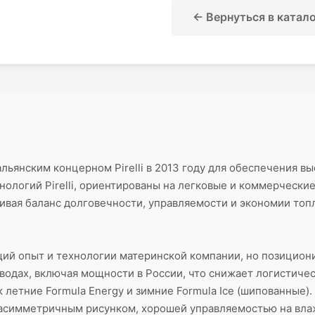
← Вернуться в катал
янским концерном Pirelli в 2013 году для обеспечения вы
логий Pirelli, ориентированы на легковые и коммерческие 
ивая баланс долговечности, управляемости и экономии топ
ующий опыт и технологии материнской компании, но позици
водах, включая мощности в России, что снижает логистиче
 летние Formula Energy и зимние Formula Ice (шипованные).
я асимметричным рисунком, хорошей управляемостью на вл