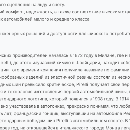
го сцепления на льду и снегу.
ий комфорт, надежность, а также соответствие высоким ста
х автомобилей малого и среднего класса.
инженерных решений и доступности для широкого потребите
ских производителей началась в 1872 году в Милане, где и 
Pirelli), до этого изучавший химию в Швейцарии, находит с
ии того времени компания получила название по фамилии осн
нообразных изделий из эластичной резины состоял из нескол
дных шин превысило критическое, Pirelli получает свой пе
я и технология изготовления первой автомобильной шины, п
гендарного логотипа, который появился в 1908 году. В 1914
ивно участвовала в автогонках, прекрасно понимая, что лю
ь лет, французский гонщик, выступавший на автомобиле Peug
ендарным победам шин Pirelli в автомобильном спорте. В 192
рез год, на открывшейся в итальянского городе Монца леге