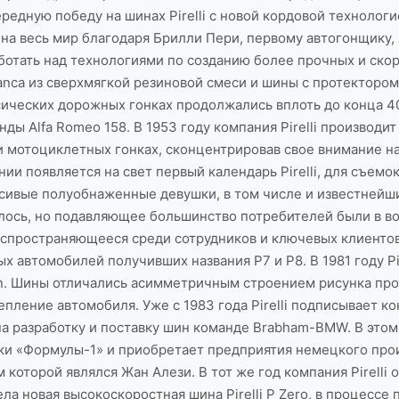
чередную победу на шинах Pirelli с новой кордовой техноло
на на весь мир благодаря Брилли Пери, первому автогонщику
аботать над технологиями по созданию более прочных и скор
anca из сверхмягкой резиновой смеси и шины с протекторо
лассических дорожных гонках продолжались вплоть до конца 40
ды Alfa Romeo 158. В 1953 году компания Pirelli производит
и мотоциклетных гонках, сконцентрировав свое внимание н
нии появляется на свет первый календарь Pirelli, для съем
асивые полуобнаженные девушки, в том числе и известней
лось, но подавляющее большинство потребителей были в вост
пространяющееся среди сотрудников и ключевых клиентов 
х автомобилей получивших названия P7 и P8. В 1981 году Pi
. Шины отличались асимметричным строением рисунка прот
пление автомобиля. Уже с 1983 года Pirelli подписывает к
а разработку и поставку шин команде Brabham-BMW. В этом
ет гонки «Формулы-1» и приобретает предприятия немецкого пр
 которой являлся Жан Алези. В тот же год компания Pirelli
ела новая высокоскоростная шина Pirelli P Zero, в процесс