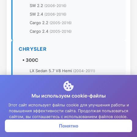
SW 2.2
(2006-2016)
SW 2.4
(2006-2016)
Cargo 2.2
(2005-2016)
Cargo 2.4
(2005-2016)
CHRYSLER
•
300C
LX Sedan 5.7 V8 Hemi
(2004-2011)
LX Sedan 6.1 SRT8
(2004-2011)
LX Touring 2.7 V6
(2004-2011)
Мы используем cookie-файлы
LX Touring 3.5 V6
(2004-2011)
Этот сайт использует файлы cookie для улучшения работы и
LX Touring 5.7 V8 Hemi AWD
(2004-2011)
повышения эффективности сайта. Продолжая пользоваться
•
Sebring
сайтом, вы соглашаетесь с использованием файлов cookie.
JR Coupe 2.4
(2001-2007)
Понятно
Корзина
Меню
Войти
JR Coupe 3.0
(2001-2007)