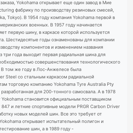
заказа, Yokohama открывает еще один завод в Мие
acturing фабрику по производству резиновых смесей,
ka, Tokyo). В 1954 году компания Yokohama первой в
мериканских военных. В 1957 году начинается
ет первую шину, в каркасе которой используется
та. Шестидесятые годы ознаменованы для компании
изводству компонентов и изменением названия
з три года выходит первая радиальная шина для
 необходимостью совершенствования технологического
 В том же году в Лос-Анжелесе была
er Steel со стальным каркасом радиальной
там торговую компанию Yokohama Tyre Australia Pty
разработанная для 200-тонного самосвала. А в 1978
ду Yokohama становится официальным поставщиком
 847 и летние спортивные модели PRGR Carbon Driver
аботку новых моделей шин. Все это требует от
 Yokohama открывает испытательный полигон и
естирование шин, а в 1989 году -