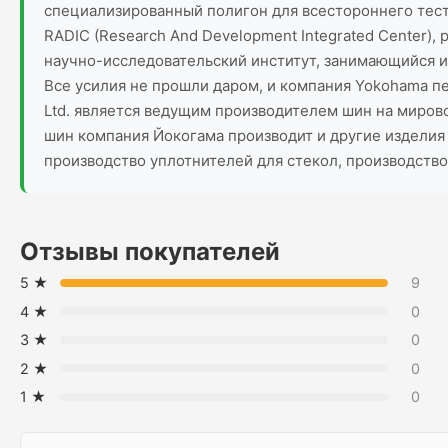
специализированный полигон для всестороннего тести
RADIC (Research And Development Integrated Center)
научно-исследовательский институт, занимающийся и
Все усилия не прошли даром, и компания Yokohama п
Ltd. является ведущим производителем шин на миров
шин компания Йокогама производит и другие изделия 
производство уплотнителей для стекол, производств
Отзывы покупателей
5 ★
9
4 ★
0
3 ★
0
2 ★
0
1 ★
0