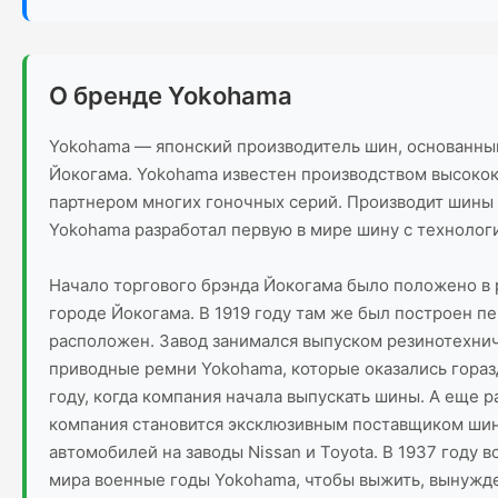
О бренде Yokohama
Yokohama — японский производитель шин, основанный 
Йокогама. Yokohama известен производством высокок
партнером многих гоночных серий. Производит шины 
Yokohama разработал первую в мире шину с технолог
Начало торгового брэнда Йокогама было положено в ре
городе Йокогама. В 1919 году там же был построен п
расположен. Завод занимался выпуском резинотехни
приводные ремни Yokohama, которые оказались гора
году, когда компания начала выпускать шины. А еще р
компания становится эксклюзивным поставщиком шин
автомобилей на заводы Nissan и Toyota. В 1937 году
мира военные годы Yokohama, чтобы выжить, вынужде