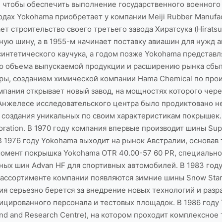
, чтобы обеспечить выполнение государственного военного 
 годах Yokohama приобретает у компании Meiji Rubber Manuf
т строительство своего третьего завода Хиратсука (Hiratsu
ю шину, а в 1955-м начинает поставку авиашин для нужд а
интетического каучука, а годом позже Yokohama представля
ию объема выпускаемой продукции и расширению рынка сбы
ры, созданием химической компании Hama Chemical по про
омпания открывает новый завод, на мощностях которого чере
с-Анжелесе исследовательского центра было продиктовано
создания уникальных по своим характеристикам покрышек.
oration. В 1970 году компания впервые производит шины Sup
 1976 году Yokohama выходит на рынок Австралии, основав 
 момент покрышка Yokohama OTR 40.00-57 60 PR, специально 
ных шин Advan HF для спортивных автомобилей. В 1983 го
 ассортименте компании появляются зимние шины Snow Star
ния серьезно берется за внедрение новых технологий и разр
цированного персонала и тестовых площадок. В 1986 году
d and Research Centre), на котором проходит комплексное т