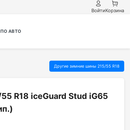
Войти
Корзина
ПО АВТО
Другие зимние шины 215/55 R18
55 R18 iceGuard Stud iG65
ип.)