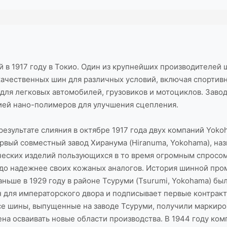
в 1917 году в Токио. Один из крупнейших производителей ш
ачественных шин для различных условий, включая спортив
для легковых автомобилей, грузовиков и мотоциклов. Завод
ией нано-полимеров для улучшения сцепления.
зультате слияния в октябре 1917 года двух компаний Yokoha
ервый совместный завод Хиранума (Hiranuma, Yokohama), на
ческих изделий пользующихся в то время огромным спросо
здо надежнее своих кожаных аналогов. История шинной про
аньше в 1929 году в районе Тсуруми (Tsurumi, Yokohama) б
 для императорского двора и подписывает первые контракт
 все шины, выпущенные на заводе Тсуруми, получили маркиро
на осваивать новые области производства. В 1944 году ком