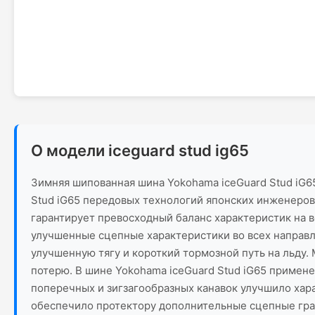
О модели iceguard stud ig65
Зимняя шипованная шина Yokohama iceGuard Stud iG6
Stud iG65 передовых технологий японских инженеров
гарантирует превосходный баланс характеристик на 
улучшенные сцепные характеристики во всех направ
улучшенную тягу и короткий тормозной путь на льду
потерю. В шине Yokohama iceGuard Stud iG65 приме
поперечных и зигзагообразных канавок улучшило ха
обеспечило протектору дополнительные сцепные гран