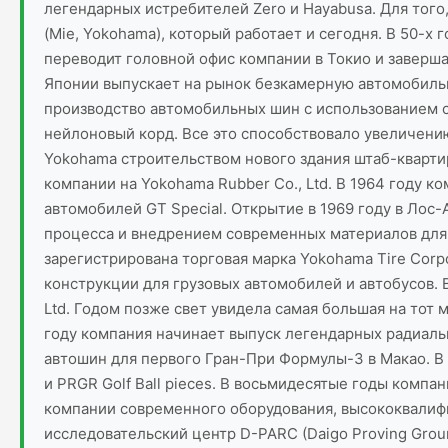
легендарных истребителей Zero и Hayabusa. Для того
(Mie, Yokohama), который работает и сегодня. В 50-х
переводит головной офис компании в Токио и завершае
Японии выпускает на рынок безкамерную автомобильну
производство автомобильных шин с использованием с
нейлоновый корд. Все это способствовало увеличен
Yokohama строительством нового здания штаб-кварти
компании на Yokohama Rubber Co., Ltd. В 1964 году к
автомобилей GT Special. Открытие в 1969 году в Ло
процесса и внедрением современных материалов для 
зарегистрирована торговая марка Yokohama Tire Corp
конструкции для грузовых автомобилей и автобусов. В
Ltd. Годом позже свет увидела самая большая на тот
году компания начинает выпуск легендарных радиаль
автошин для первого Гран-При Формулы-3 в Макао. В
и PRGR Golf Ball pieces. В восьмидесятые годы компа
компании современного оборудования, высококвалифи
исследовательский центр D-PARC (Daigo Proving Groun