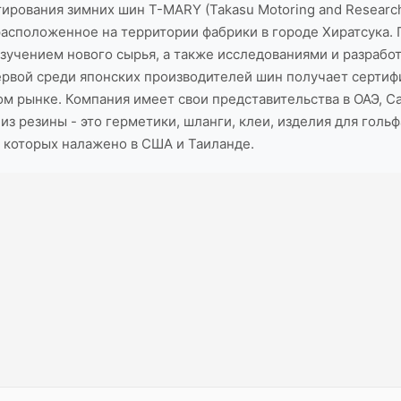
рования зимних шин T-MARY (Takasu Motoring and Researchi
, расположенное на территории фабрики в городе Хиратсук
зучением нового сырья, а также исследованиями и разрабо
ервой среди японских производителей шин получает сертифи
ом рынке. Компания имеет свои представительства в ОАЭ, С
из резины - это герметики, шланги, клеи, изделия для голь
о которых налажено в США и Таиланде.