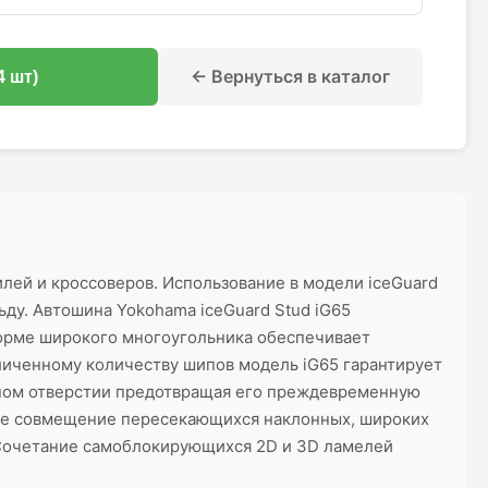
← Вернуться в каталог
4 шт)
лей и кроссоверов. Использование в модели iceGuard
ду. Автошина Yokohama iceGuard Stud iG65
форме широкого многоугольника обеспечивает
личенному количеству шипов модель iG65 гарантирует
очном отверстии предотвращая его преждевременную
ное совмещение пересекающихся наклонных, широких
 Сочетание самоблокирующихся 2D и 3D ламелей