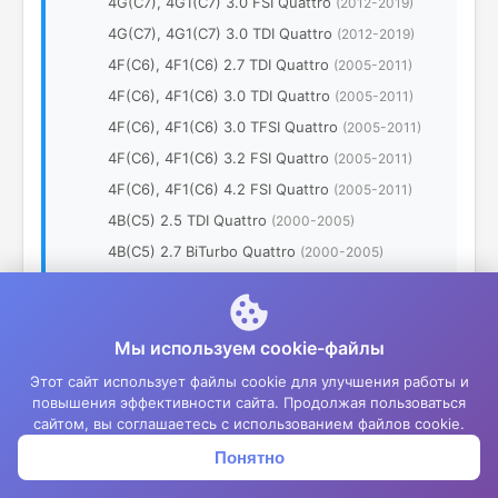
4G(C7), 4G1(C7) 3.0 FSI Quattro
(2012-2019)
4G(C7), 4G1(C7) 3.0 TDI Quattro
(2012-2019)
4F(C6), 4F1(C6) 2.7 TDI Quattro
(2005-2011)
4F(C6), 4F1(C6) 3.0 TDI Quattro
(2005-2011)
4F(C6), 4F1(C6) 3.0 TFSI Quattro
(2005-2011)
4F(C6), 4F1(C6) 3.2 FSI Quattro
(2005-2011)
4F(C6), 4F1(C6) 4.2 FSI Quattro
(2005-2011)
4B(C5) 2.5 TDI Quattro
(2000-2005)
4B(C5) 2.7 BiTurbo Quattro
(2000-2005)
4B(C5) 4.2 TDI Quattro
(2000-2005)
•
A7
Мы используем cookie-файлы
4K/C8 Sportback 55 TFSI quattro
(2018-2024)
•
A8
Этот сайт использует файлы cookie для улучшения работы и
повышения эффективности сайта. Продолжая пользоваться
D5 Sedan 55 TFSI Quattro
(2018-2024)
сайтом, вы соглашаетесь с использованием файлов cookie.
4H(D4) Sedan 2.0 TFSI Hybrid
(2010-2018)
Понятно
Корзина
Меню
Войти
4H(D4) Sedan 3.0 TDI
(2010-2018)