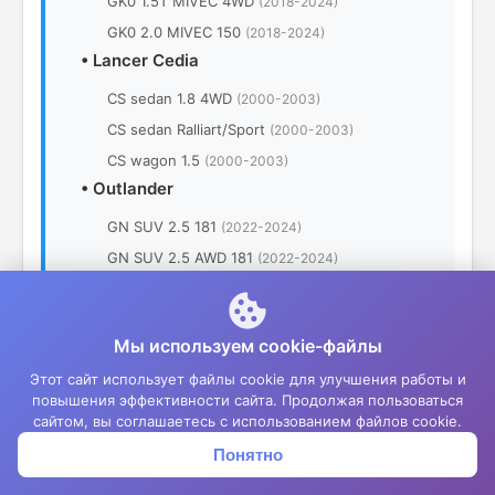
GK0 1.5T MIVEC 4WD
(2018-2024)
GK0 2.0 MIVEC 150
(2018-2024)
•
Lancer Cedia
CS sedan 1.8 4WD
(2000-2003)
CS sedan Ralliart/Sport
(2000-2003)
CS wagon 1.5
(2000-2003)
•
Outlander
GN SUV 2.5 181
(2022-2024)
GN SUV 2.5 AWD 181
(2022-2024)
CW0 SUV 2.0 MIVEC 2WD
(2015-2022)
CW0 SUV 2.0 MIVEC 4WD
(2015-2022)
Мы используем cookie-файлы
CW0 SUV 2.4 MIVEC 4WD
(2015-2022)
Этот сайт использует файлы cookie для улучшения работы и
CW0 SUV 3.0 MIVEC 4WD
(2015-2022)
повышения эффективности сайта. Продолжая пользоваться
CW0 SUV 3.0 MIVEC 4WD GT
(2015-2022)
сайтом, вы соглашаетесь с использованием файлов cookie.
CW0 SUV 2.0 MIVEC 2WD
(2012-2015)
Понятно
Корзина
Меню
Войти
CW0 SUV 2.0 MIVEC 4WD
(2012-2015)