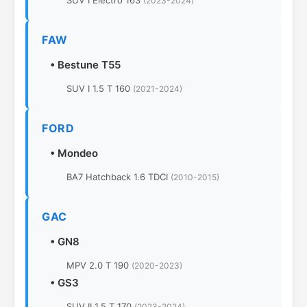
SUV I Electro 163
(2023-2024)
FAW
•
Bestune T55
SUV I 1.5 T 160
(2021-2024)
FORD
•
Mondeo
BA7 Hatchback 1.6 TDCI
(2010-2015)
GAC
•
GN8
MPV 2.0 T 190
(2020-2023)
•
GS3
SUV II 1.5 T 170
(2023-2024)