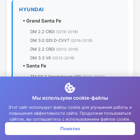
HYUNDAI
•
Grand Santa Fe
DM 2.2 CRDi
(2016-2018)
DM 3.0 GDI D-CVVT
(2016-2018)
DM 2.2 CRDi
(2013-2016)
DM 3.3 V6
(2013-2016)
•
Santa Fe
TM D2.2 Smartstream 199
(2021-2024)
TM G2.5 Smartstream 180
(2021-2024)
TM G3.5 Smartstream 249
(2021-2024)
Мы используем cookie-файлы
TM 2.2 CRDi 4WD
(2018-2021)
Этот сайт использует файлы cookie для улучшения работы и
TM 2.2 CRDi Lifestyle
(2018-2021)
повышения эффективности сайта. Продолжая пользоваться
сайтом, вы соглашаетесь с использованием файлов cookie.
TM 2.4 GDI 4WD
(2018-2021)
Понятно
Корзина
Меню
Войти
TM 3.5 MPI 4WD
(2018-2021)
DM 2.0 CRDi
(2015-2018)