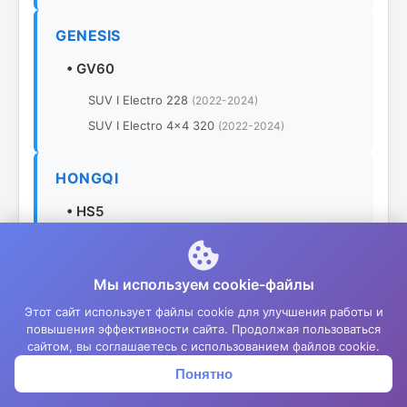
GENESIS
•
GV60
SUV I Electro 228
(2022-2024)
SUV I Electro 4x4 320
(2022-2024)
HONGQI
•
HS5
SUV II 2.0 T AWD 245
(2023-2024)
SUV I 2.0 T 224
(2019-2024)
Мы используем cookie-файлы
SUV I 2.0 T AWD 224
(2019-2024)
Этот сайт использует файлы cookie для улучшения работы и
SUV I 2.0 T Comfort 218
(2019-2024)
повышения эффективности сайта. Продолжая пользоваться
SUV I 2.0 T Deluxe 224
(2019-2024)
сайтом, вы соглашаетесь с использованием файлов cookie.
•
HS7
Понятно
Корзина
Меню
Войти
SUV I 2.0 T 252
(2019-2024)