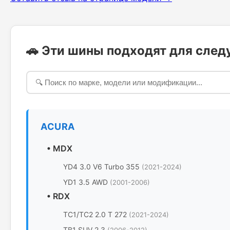
🚗 Эти шины подходят для сле
ACURA
•
MDX
YD4 3.0 V6 Turbo 355
(2021-2024)
YD1 3.5 AWD
(2001-2006)
•
RDX
TC1/TC2 2.0 T 272
(2021-2024)
TB1 SUV 2.3