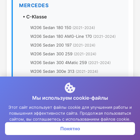
MERCEDES
•
C-Klasse
W206 Sedan 180 150
(2021-2024)
W206 Sedan 180 AMG-Line 170
(2021-2024)
W206 Sedan 200 197
(2021-2024)
W206 Sedan 300 259
(2021-2024)
W206 Sedan 300 4Matic 259
(2021-2024)
W206 Sedan 300e 313
(2021-2024)
W206 Sedan 43 AMG 4Matic 408
(2021-2024)
C205 Coupe 180 150
(2015-2021)
Мы используем cookie-файлы
C205 Coupe 180 Sport 150
(2015-2021)
C205 Coupe 200 4Matic 184
(2015-2021)
Этот сайт использует файлы cookie для улучшения работы и
повышения эффективности сайта. Продолжая пользоваться
W205 Sedan 300
(2014-2019)
сайтом, вы соглашаетесь с использованием файлов cookie.
W205 Sedan 300 4Matic
(2014-2019)
Понятно
Корзина
Меню
Войти
W205 Sedan 300 BlueTEC Hybrid
(2014-2019)