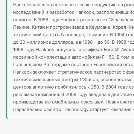
Hankook успешно поставляет свою продукцию на рынки
исследований и разработок Hankook, расположившийс
полигон. В 1986 году Hankook располагает 18 заруб
Пекине, Китай и построен завод в Кеумсане, Корея (
технический центр в Ганновере, Германия. В 1994 го
до 20 миллионов долларов, а в 1998 – до 50. В 1998 г
1999 году Hankook получила сертификат Ford Q1 Award
первичной комплектации автомобилей F-150. В том же
Голландском Роттердаме построен Европейский опто
Hankook заключает стратегическое партнерство с фра
технические шинные центры T’Station, особенностью 
центров вплотную приблизилось к 250. В 2004 году с
рекламная кампания. В 2008 году введена в действие
производстве автомобильных покрышек. Новая систем
Параллельно с Kontrol Technology стартует кампания 