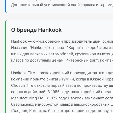
Дополнительный усиливающий слой каркаса из арами
О бренде Hankook
Hankook — южнокорейский производитель шин, основа
Название "Hankook" означает "Корея" на корейском я
шины для легковых автомобилей, грузовиков и мотоц
класса по доступным ценам. Интересный факт: компан
Hankook Tire - южнокорейский производитель шин дл
компании принято считать 1941-й, когда в Южной Кор
Chosun Tire открыла первый завод по производству ш
военных действий. В 1955 году южнокорейский предпр
Manufacturing Ltd. В 1972 году Hankook заключает с
безопасных, износоустойчивых и высокоскоростных ши
(Daejeon, Korea), на базе которого производит перву