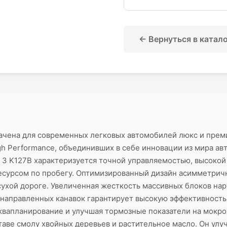
← Вернуться в катал
ачена для современных легковых автомобилей люкс и преми
h Performance, объединивших в себе инновации из мира ав
o 3 K127B характеризуется точной управляемостью, высоко
ресурсом по пробегу. Оптимизированный дизайн асимметри
 сухой дороге. Увеличенная жесткость массивных блоков н
направленных канавок гарантирует высокую эффективность
квапланирование и улучшая тормозные показатели на мокро
таве смолу хвойных деревьев и растительное масло. Он ул