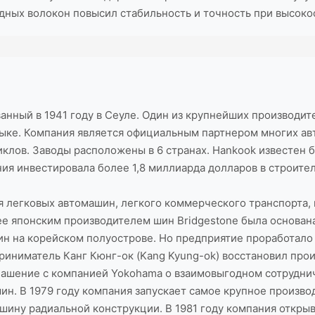
дных волокон повысил стабильность и точность при высок
нный в 1941 году в Сеуле. Один из крупнейших производите
зыке. Компания является официальным партнером многих авт
иклов. Заводы расположены в 6 странах. Hankook известен 
ия инвестировала более 1,8 миллиарда долларов в строител
я легковых автомашин, легкого коммерческого транспорта, 
ее японским производителем шин Bridgestone была основана
ин на корейском полуострове. Но предприятие проработало 
иниматель Канг Кюнг-ок (Kang Kyung-ok) восстановил произ
оглашение с компанией Yokohama о взаимовыгодном сотрудн
н. В 1979 году компания запускает самое крупное производ
ю шину радиальной конструкции. В 1981 году компания откр