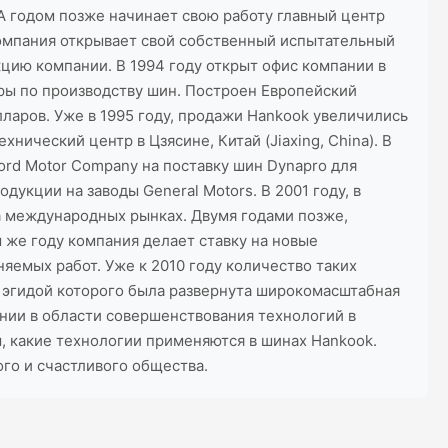
А годом позже начинает свою работу главный центр
компания открывает свой собственный испытательный
цию компании. В 1994 году открыт офис компании в
еры по производству шин. Построен Европейский
лларов. Уже в 1995 году, продажи Hankook увеличились
хнический центр в Цзясине, Китай (Jiaxing, China). В
Ford Motor Company на поставку шин Dynapro для
укции на заводы General Motors. В 2001 году, в
 международных рынках. Двумя годами позже,
 же году компания делает ставку на новые
яемых работ. Уже к 2010 году количество таких
од эгидой которого была развернута широкомасштабная
ании в области совершенствования технологий в
, какие технологии применяются в шинах Hankook.
ого и счастливого общества.