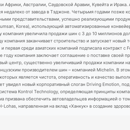
 Африки, Австралии, Саудовской Аравии, Кувейта и Ирака. 
я недалеко от завода в Тэджоне. Четырьмя годами позже 
ежными представительствами, успешно реализующими продук
Keumsan, Korea), использующий автоматизированные конвей
ду компания увеличила продажи шин с 3 до 10 миллионов до
оду компания заканчивает строительство и запускает новый те
 и первая среди азиатских компаний подписала контракт с 
 году компания заключает соглашение о поставке своей прод
вый центр, существенно увеличивший продажи компании на
нцузским производителем шин – компанией Michelin. В этом
которых является чистота, оперативность и качество выполн
вет увидел новый корпоративный слоган Driving Emotion, п
 система Kontrol Technology, определяющая принципы комп
а призвана обеспечить автовладельцев информацией о том
H-Lohas, направленная на вклад «Ханкук» в создание здоров