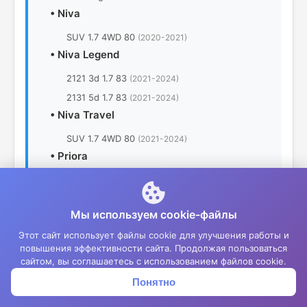
•
Niva
SUV 1.7 4WD 80
(2020-2021)
•
Niva Legend
2121 3d 1.7 83
(2021-2024)
2131 5d 1.7 83
(2021-2024)
•
Niva Travel
SUV 1.7 4WD 80
(2021-2024)
•
Priora
21728 Coupe 1.6 16V
(2010-2016)
21703 Sedan 1.6 16V
(2007-2018)
Мы используем cookie-файлы
21713 Wagon 1.6 16V
(2007-2018)
Этот сайт использует файлы cookie для улучшения работы и
21723 Hatchback 1.6 16V
(2007-2018)
повышения эффективности сайта. Продолжая пользоваться
•
Vesta
сайтом, вы соглашаетесь с использованием файлов cookie.
2181 SW 1.8 16V
(2017-2024)
Понятно
Корзина
Меню
Войти
SW Cross 1.8 16V
(2017-2024)