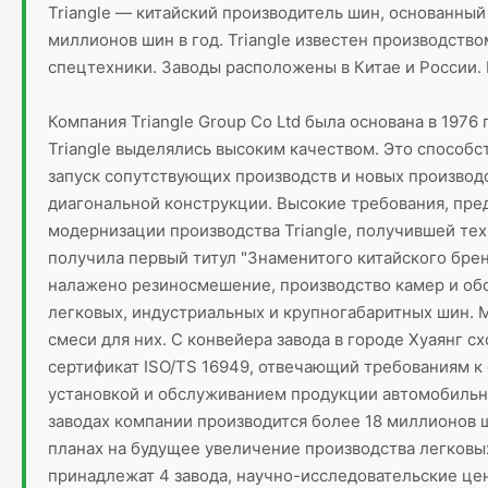
Triangle — китайский производитель шин, основанный
миллионов шин в год. Triangle известен производств
спецтехники. Заводы расположены в Китае и России.
Компания Triangle Group Co Ltd была основана в 197
Triangle выделялись высоким качеством. Это способ
запуск сопутствующих производств и новых производ
диагональной конструкции. Высокие требования, пре
модернизации производства Triangle, получившей тех
получила первый титул "Знаменитого китайского бренд
налажено резиносмешение, производство камер и обо
легковых, индустриальных и крупногабаритных шин. М
смеси для них. С конвейера завода в городе Хуаянг с
сертификат ISO/TS 16949, отвечающий требованиям к
установкой и обслуживанием продукции автомобильной
заводах компании производится более 18 миллионов ш
планах на будущее увеличение производства легковых
принадлежат 4 завода, научно-исследовательские цент