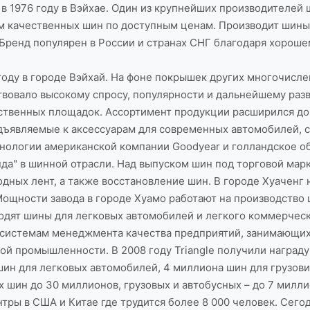
 в 1976 году в Вэйхае. Один из крупнейших производителей 
ом качественных шин по доступным ценам. Производит шины
 Бренд популярен в России и странах СНГ благодаря хорош
6 году в городе Вэйхай. На фоне покрышек других многочис
ствовало высокому спросу, популярности и дальнейшему ра
ственных площадок. Ассортимент продукции расширился до 
дъявляемые к аксессуарам для современных автомобилей, 
нологии американской компании Goodyear и голландское обо
а" в шинной отрасли. Над выпуском шин под торговой маркой
дных лент, а также восстановление шин. В городе Хуаченг 
ощности завода в городе Хуамо работают на производство 
ходят шины для легковых автомобилей и легкого коммерческо
 системам менеджмента качества предприятий, занимающих
 промышленности. В 2008 году Triangle получили награду 
ин для легковых автомобилей, 4 миллиона шин для грузовик
 шин до 30 миллионов, грузовых и автобусных – до 7 милли
ры в США и Китае где трудится более 8 000 человек. Сегодн